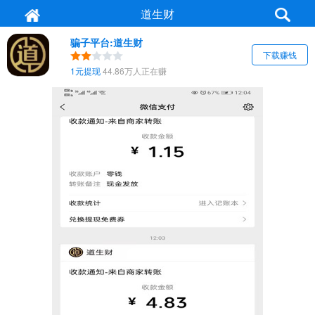
道生财
骗子平台:道生财
下载赚钱
1元提现
44.86万人正在赚