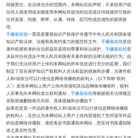
间接责任。在法律允许的范围内，本网站在此声明，不承担用户或
任何人就使用或未能使用本网站所提供的信息或任何链接所引致的
任何直接、间接、附带、从属、特殊、惩罚性或惩戒性的损害赔
偿。
手赚最前线
一贯高度重视知识产权保护并遵守中华人民共和国各项
知识产权法律、法规和具有约束力的规范性文件。
手赚最前线
坚信
著作权拥有者的合法权益应该得到尊重和依法保护。
手赚最前线
坚
决反对任何违反中华人民共和国有关著作权的法律法规的行为。由
于我们无法对用户上传到本网站的所有信息进行充分的监测，我们
制定了旨在保护知识产权权利人合法权益的措施和步骤，当著作权
人和/或依法可以行使信息网络传播权的权利人（以下简称“权利
人”）发现本网站上用户上传内容侵犯其信息网络传播权时，权利
人应事先向本网站发出权利通知，
手赚最前线
将根据相关法律规定
采取措施删除相关内容。具体措施和步骤如下：
如果您是某一作品的著作权人和/或依法可以行使信息网络传播权
的权利人，且您认为本网站站上用户上传内容侵犯了您对该等作品
的信息网络传播权，请您务必书面通知本网站，您应对书面通知陈
述之真实性负责。
为方便本网站及时处理您之意见，您的通知书中应至少包含以下内