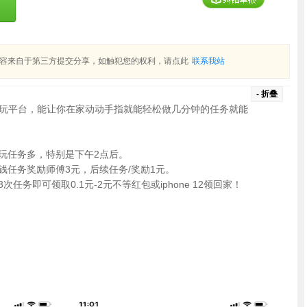
容来自于第三方提交分享，如触犯您的权利，请点此
联系我站
- 折叠
玩平台，能让你在家动动手指就能轻松做几分钟的任务就能
玩任务多，特别是下午2点后。
钱任务奖励师傅3元，后续任务/奖励1元。
任务即可领取0.1元-2元不等红包或iphone 12领回家！