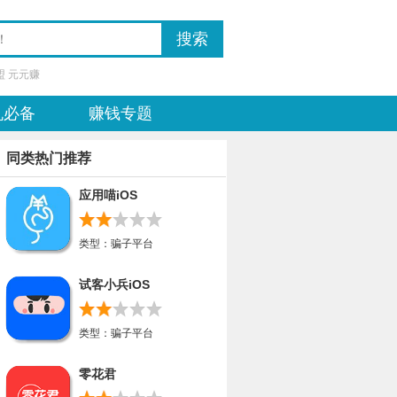
盟
元元赚
机必备
赚钱专题
同类热门推荐
应用喵iOS
类型：骗子平台
试客小兵iOS
类型：骗子平台
零花君