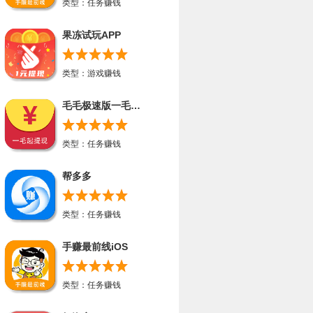
类型：任务赚钱
果冻试玩APP
类型：游戏赚钱
毛毛极速版一毛钱提现哦
类型：任务赚钱
帮多多
类型：任务赚钱
手赚最前线iOS
类型：任务赚钱