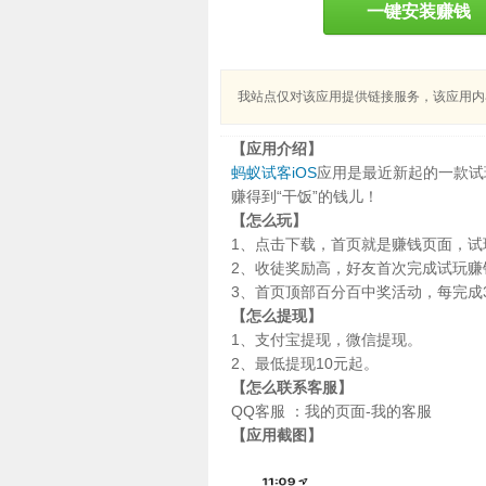
一键安装赚钱
我站点仅对该应用提供链接服务，该应用内
【应用介绍】
蚂蚁试客iOS
应用是最近新起的一款试
赚得到“干饭”的钱儿！
【怎么玩】
1、点击下载，首页就是赚钱页面，试
2、收徒奖励高，好友首次完成试玩赚
3、首页顶部百分百中奖活动，每完成3次
【怎么提现】
1、支付宝提现，微信提现。
2、最低提现10元起。
【怎么联系客服】
QQ客服 ：我的页面-我的客服
【应用截图】