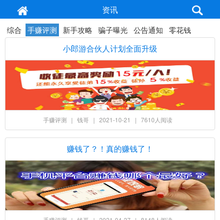
资讯
综合
手赚评测
新手攻略
骗子曝光
公告通知
零花钱
小郎游合伙人计划全面升级
手赚评测
|
钱哥
|
2021-10-21
|
7610人阅读
赚钱了？！真的赚钱了！
手赚评测
|
钱哥
|
2021-04-27
|
8148人阅读