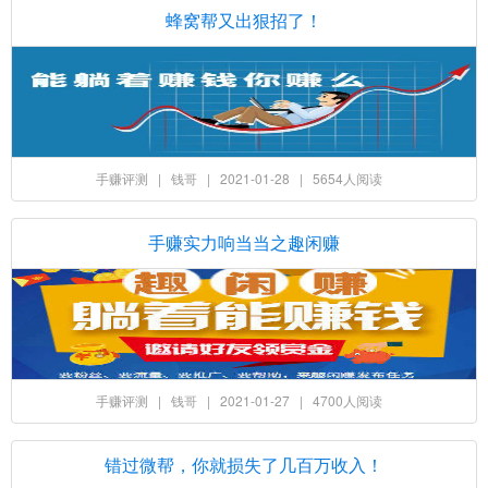
蜂窝帮又出狠招了！
手赚评测
|
钱哥
|
2021-01-28
|
5654人阅读
手赚实力响当当之趣闲赚
手赚评测
|
钱哥
|
2021-01-27
|
4700人阅读
错过微帮，你就损失了几百万收入！