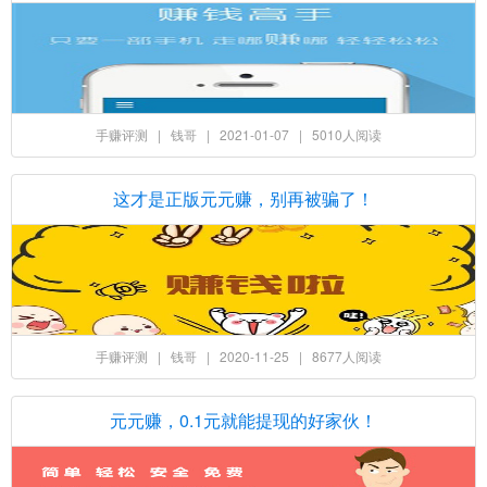
手赚评测
|
钱哥
|
2021-01-07
|
5010人阅读
这才是正版元元赚，别再被骗了！
手赚评测
|
钱哥
|
2020-11-25
|
8677人阅读
元元赚，0.1元就能提现的好家伙！