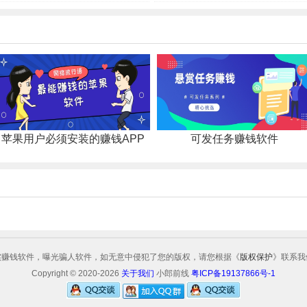
苹果用户必须安装的赚钱APP
可发任务赚钱软件
实赚钱软件，曝光骗人软件，如无意中侵犯了您的版权，请您根据《
版权保护
》联系我
Copyright © 2020-2026
关于我们
小郎前线
粤ICP备19137866号-1