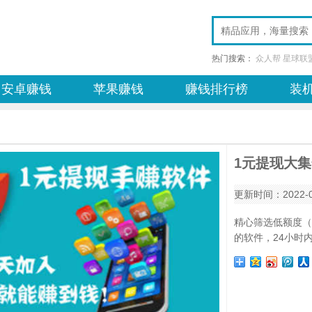
热门搜索：
众人帮
星球联
安卓赚钱
苹果赚钱
赚钱排行榜
装
1元提现大
更新时间：2022-0
精心筛选低额度（
的软件，24小时