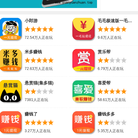
小郎游
毛毛极速版一毛钱提现哦
72.54万人正在玩
9.6万人正在玩
米多赚钱
赏乐帮
72.63万人正在玩
6.79万人正在玩
悬赏猫(集多猫)
喜爱帮
7381人正在玩
58.61万人正在玩
赚钱了
赚钱多多
3.27万人正在玩
5.35万人正在玩